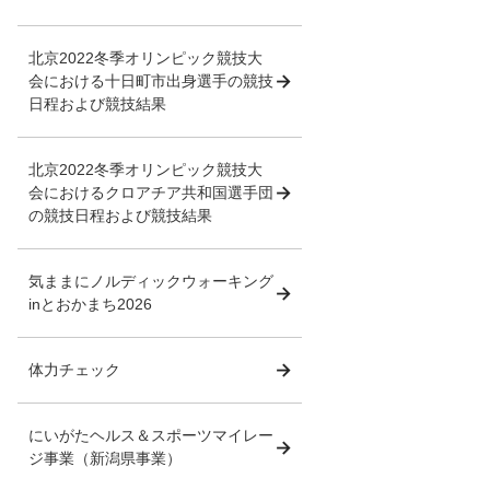
北京2022冬季オリンピック競技大
会における十日町市出身選手の競技
日程および競技結果
北京2022冬季オリンピック競技大
会におけるクロアチア共和国選手団
の競技日程および競技結果
気ままにノルディックウォーキング
inとおかまち2026
体力チェック
にいがたヘルス＆スポーツマイレー
ジ事業（新潟県事業）