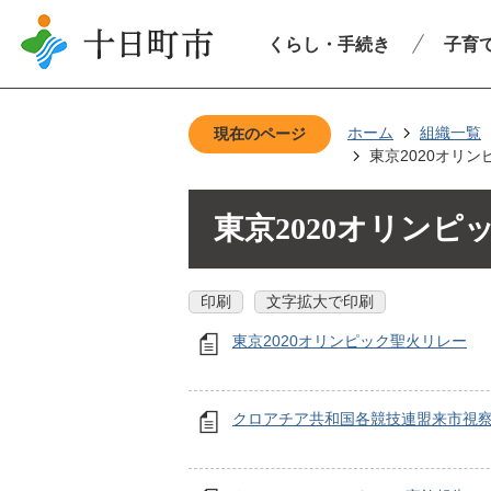
くらし・手続き
子育
ホーム
組織一覧
現在のページ
東京2020オリ
東京2020オリン
印刷
文字拡大で印刷
東京2020オリンピック聖火リレー
クロアチア共和国各競技連盟来市視