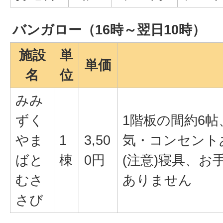
バンガロー（16時～翌日10時）
施設
単
単価
名
位
みみ
ずく
1階板の間約6帖
やま
1
3,50
気・コンセント
ばと
棟
0円
(注意)寝具、
むさ
ありません
さび