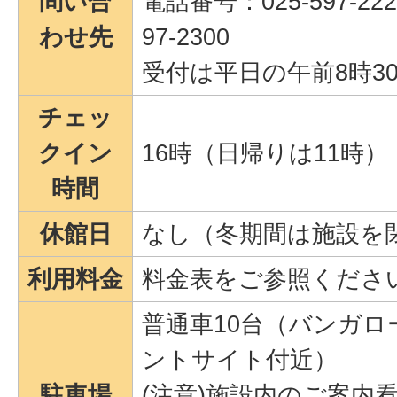
問い合
電話番号：025-597-22
わせ先
97-2300
受付は平日の午前8時3
チェッ
クイン
16時（日帰りは11時）
時間
休館日
なし（冬期間は施設を
利用料金
料金表をご参照くださ
普通車10台（バンガロ
ントサイト付近）
駐車場
(注意)施設内のご案内