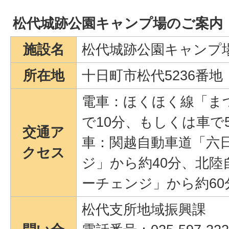
松代城跡公園キャンプ場のご案内
施設名
松代城跡公園キャンプ
所在地
十日町市松代5236番地
電車：ほくほく線「ま
で10分、もしくは車で
交通ア
車：関越自動車道「六
クセス
ジ」から約40分、北陸
ーチェンジ」から約60
松代支所地域振興課