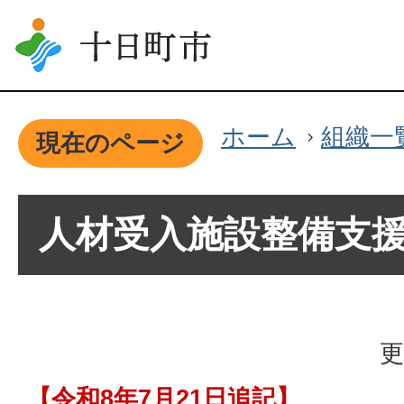
ホーム
組織一
現在のページ
人材受入施設整備支
更
【令和8年7月21日追記】