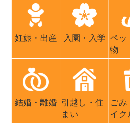
妊娠・出産
入園・入学
ペッ
物
結婚・離婚
引越し・住
ごみ
まい
イク