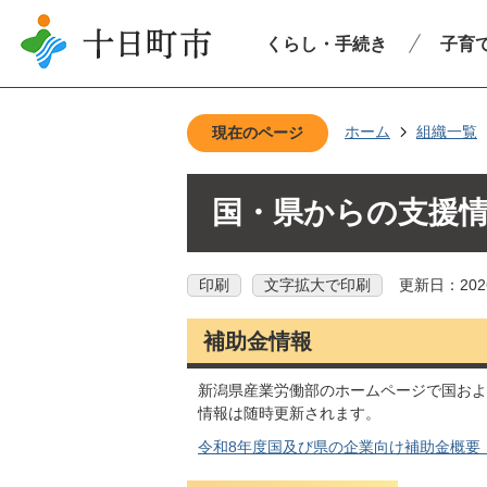
くらし・手続き
子育
ホーム
組織一覧
現在のページ
国・県からの支援
印刷
文字拡大で印刷
更新日：202
補助金情報
新潟県産業労働部のホームページで国およ
情報は随時更新されます。
令和8年度国及び県の企業向け補助金概要