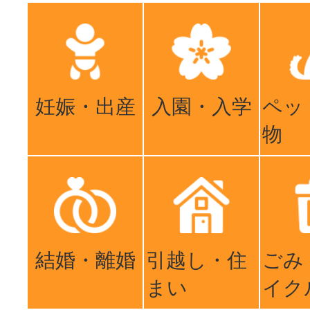
妊娠・出産
入園・入学
ペッ
物
結婚・離婚
引越し・住
ごみ
まい
イク