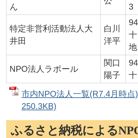
公
ん
3
94
特定非営利活動法人大
白川
十
井田
洋平
地
関口
94
NPO法人ラポール
陽子
十
市内NPO法人一覧(R7.4月時点)
250.3KB)
ふるさと納税によるNP