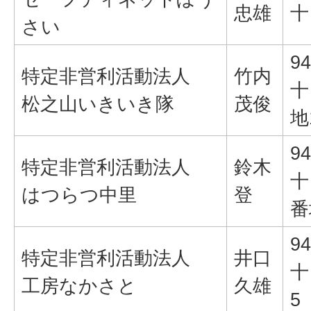
忠雄
十
さい
94
特定非営利活動法人
竹内
十
松之山いきいき隊
茂俊
地
94
特定非営利活動法人
鈴木
十
はつらつ中里
登
番
94
特定非営利活動法人
井口
十
工房なかさと
久雄
5