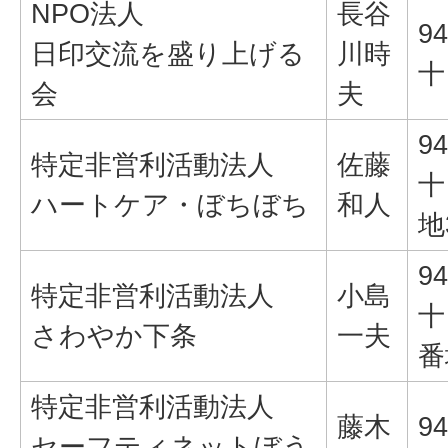
NPO法人
長谷
94
日印交流を盛り上げる
川時
十
会
夫
94
特定非営利活動法人
佐藤
十
ハートケア・ぼちぼち
和人
地
94
特定非営利活動法人
小島
十
さわやか下条
一夫
番
特定非営利活動法人
藤木
94
セーフティネットぼう