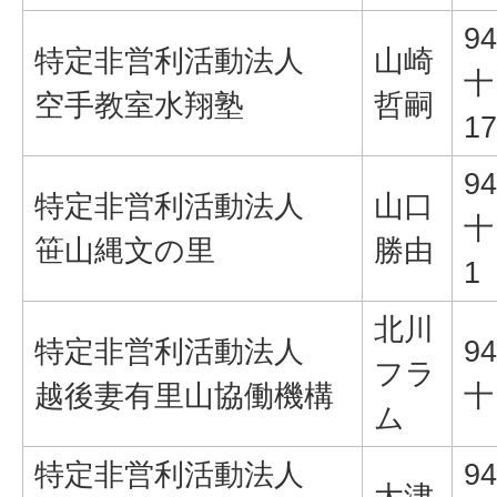
94
特定非営利活動法人
山崎
十
空手教室水翔塾
哲嗣
17
94
特定非営利活動法人
山口
十
笹山縄文の里
勝由
1
北川
特定非営利活動法人
94
フラ
越後妻有里山協働機構
十
ム
特定非営利活動法人
94
大津