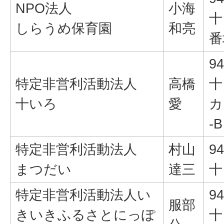
NPO法人
小海
十
しらうめ保育園
和亮
番
94
特定非営利活動法人
高橋
十
十いろ
愛
カ
-B
特定非営利活動法人
村山
94
まつだい
達三
十
特定非営利活動法人い
94
服部
きいきふるさとにっぽ
十