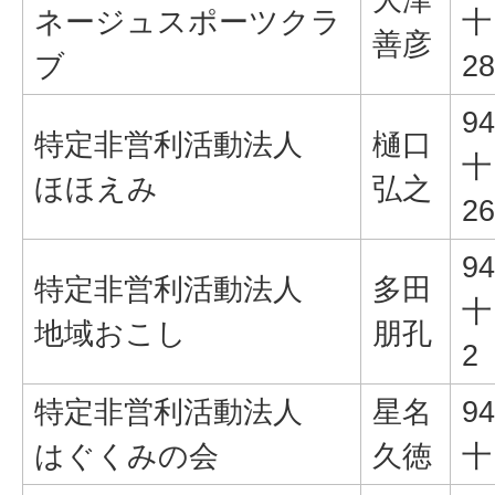
ネージュスポーツクラ
十
善彦
ブ
28
94
特定非営利活動法人
樋口
十
ほほえみ
弘之
26
94
特定非営利活動法人
多田
十
地域おこし
朋孔
2
特定非営利活動法人
星名
94
はぐくみの会
久徳
十