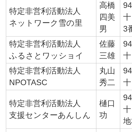
高橋
94
特定非営利活動法人
四美
十
ネットワーク雪の里
男
3
特定非営利活動法人
佐藤
94
ふるさとワッショイ
三雄
十
特定非営利活動法人
丸山
94
NPOTASC
秀二
十
94
特定非営利活動法人
樋口
十
支援センターあんしん
功
地