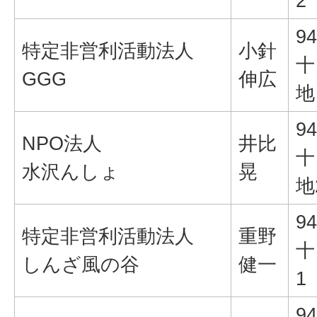
2
94
特定非営利活動法人
小針
十
GGG
伸広
地
94
NPO法人
井比
十
水沢んしょ
晃
地
94
特定非営利活動法人
重野
十
しんざ風の谷
健一
1
94