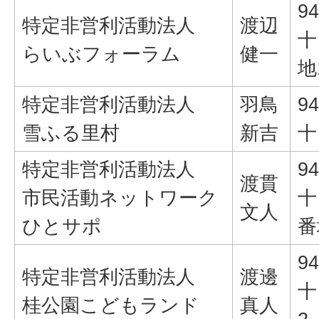
94
特定非営利活動法人
渡辺
十
らいぶフォーラム
健一
地
特定非営利活動法人
羽鳥
94
雪ふる里村
新吉
十
特定非営利活動法人
94
渡貫
市民活動ネットワーク
十
文人
ひとサポ
番
94
特定非営利活動法人
渡邊
十
桂公園こどもランド
真人