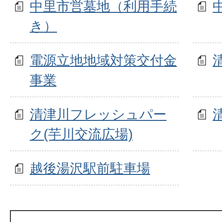
中里市営墓地（利用手続
き）
電源立地地域対策交付金
事業
清津川フレッシュパー
ク(芋川交流広場)
越後湯沢駅前駐車場