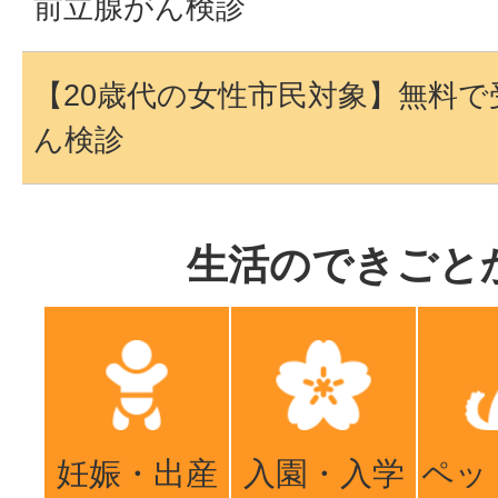
前立腺がん検診
【20歳代の女性市民対象】無料
ん検診
生活のできごと
妊娠・出産
入園・入学
ペッ