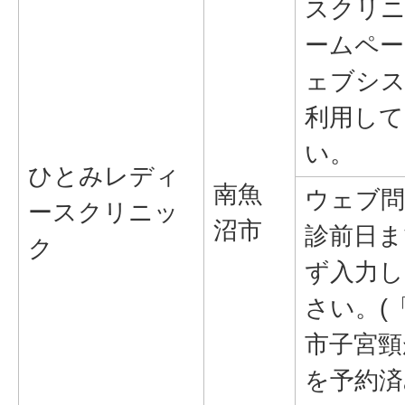
スクリ
ームペー
ェブシ
利用して
い。
ひとみレディ
南魚
ウェブ問
ースクリニッ
沼市
診前日ま
ク
ず入力し
さい。(
市子宮頸
を予約済