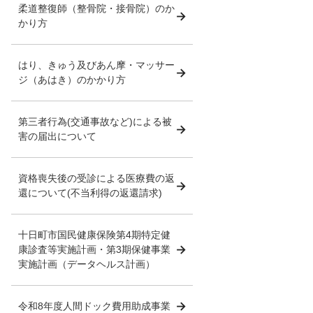
柔道整復師（整骨院・接骨院）のか
かり方
はり、きゅう及びあん摩・マッサー
ジ（あはき）のかかり方
第三者行為(交通事故など)による被
害の届出について
資格喪失後の受診による医療費の返
還について(不当利得の返還請求)
十日町市国民健康保険第4期特定健
康診査等実施計画・第3期保健事業
実施計画（データヘルス計画）
令和8年度人間ドック費用助成事業