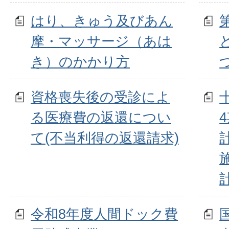
はり、きゅう及びあん
摩・マッサージ（あは
き）のかかり方
資格喪失後の受診によ
る医療費の返還につい
て(不当利得の返還請求)
令和8年度人間ドック費