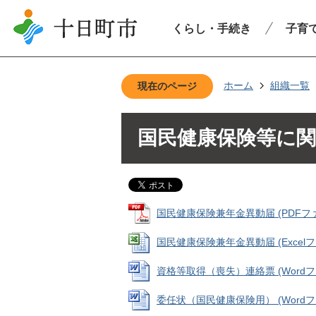
くらし・手続き
子育
ホーム
組織一覧
現在のページ
国民健康保険等に
国民健康保険兼年金異動届 (PDFファイル
国民健康保険兼年金異動届 (Excelファイ
資格等取得（喪失）連絡票 (Wordファイ
委任状（国民健康保険用） (Wordファイ