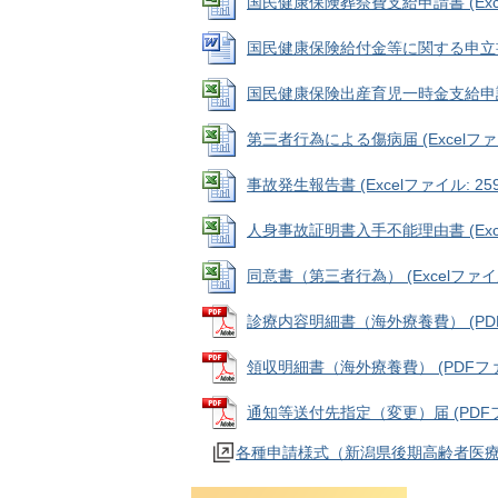
国民健康保険葬祭費支給申請書 (Excel
国民健康保険給付金等に関する申立書 (W
国民健康保険出産育児一時金支給申請書 (
第三者行為による傷病届 (Excelファイル
事故発生報告書 (Excelファイル: 259
人身事故証明書入手不能理由書 (Excel
同意書（第三者行為） (Excelファイル:
診療内容明細書（海外療養費） (PDFフ
領収明細書（海外療養費） (PDFファイル
通知等送付先指定（変更）届 (PDFファイ
各種申請様式（新潟県後期高齢者医