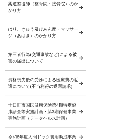
柔道整復師（整骨院・接骨院）のか
かり方
はり、きゅう及びあん摩・マッサー
ジ（あはき）のかかり方
第三者行為(交通事故など)による被
害の届出について
資格喪失後の受診による医療費の返
還について(不当利得の返還請求)
十日町市国民健康保険第4期特定健
康診査等実施計画・第3期保健事業
実施計画（データヘルス計画）
令和8年度人間ドック費用助成事業