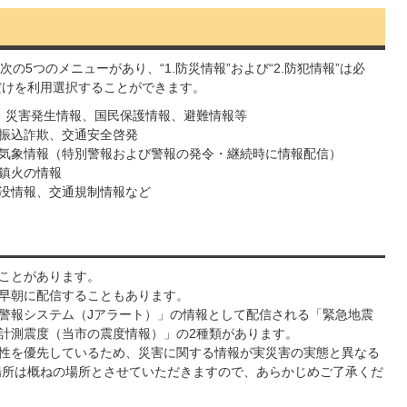
5つのメニューがあり、“1.防災情報”および“2.防犯情報”は必
だけを利用選択することができます。
、災害発生情報、国民保護情報、避難情報等
振込詐欺、交通安全啓発
気象情報（特別警報および警報の発令・継続時に情報配信）
鎮火の情報
没情報、交通規制情報など
ことがあります。
早朝に配信することもあります。
警報システム（Jアラート）」の情報として配信される「緊急地震
計測震度（当市の震度情報）」の2種類があります。
性を優先しているため、災害に関する情報が実災害の実態と異なる
場所は概ねの場所とさせていただきますので、あらかじめご了承くだ