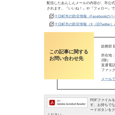
配信したあんしんメールの内容が、市公式
されます。『いいね！』や『フォロー』で
十日町市の防災情報（Facebookの
十日町市の防災情報（X（旧Twitter
総務部 
この記事に関する
所在地：
お問い合わせ先
2階）
直通電話番
ファックス
メール
PDFファイルを閲
す。お持ちでない方
ードボタンを
ください。