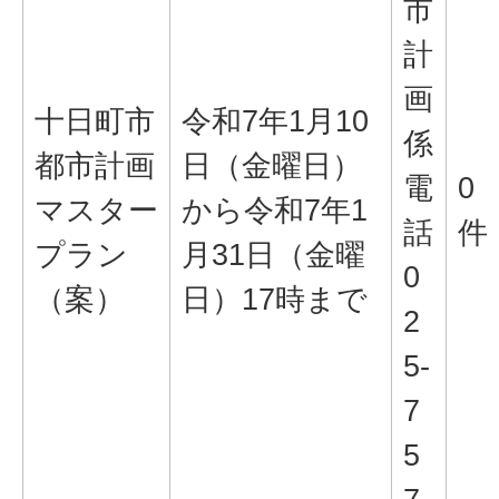
市
計
画
十日町市
令和7年1月10
係
都市計画
日（金曜日）
電
0
マスター
から令和7年1
話
件
プラン
月31日（金曜
0
（案）
日）17時まで
2
5-
7
5