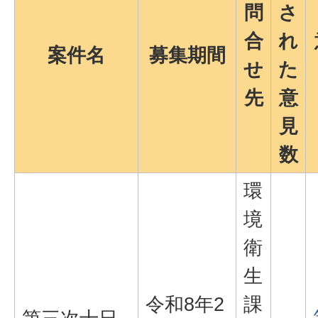
問
さ
合
れ
案件名
募集期間
せ
た
先
意
見
数
環
境
衛
生
令和8年2
課