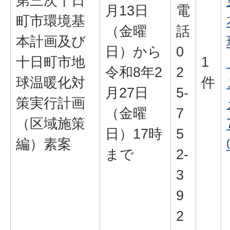
第三次十日
月13日
電
町市環境基
（金曜
話
本計画及び
日）から
0
十日町市地
1
令和8年2
2
球温暖化対
件
月27日
5-
策実行計画
（金曜
7
（区域施策
日）17時
5
編）素案
まで
2-
3
9
2