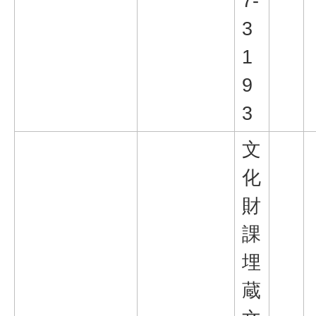
7-
3
1
9
3
文
化
財
課
埋
蔵