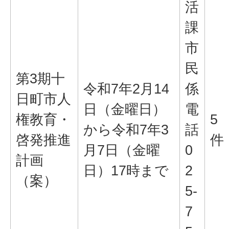
活
課
市
民
第3期十
令和7年2月14
係
日町市人
日（金曜日）
電
権教育・
5
から令和7年3
話
啓発推進
件
月7日（金曜
0
計画
日）17時まで
2
（案）
5-
7