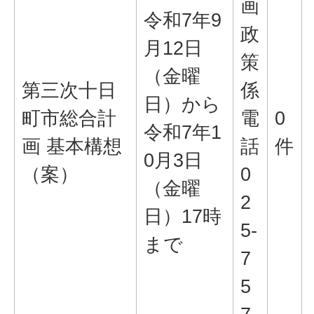
画
令和7年9
政
月12日
策
（金曜
第三次十日
係
日）から
町市総合計
電
0
令和7年1
画 基本構想
話
件
0月3日
（案）
0
（金曜
2
日）17時
5-
まで
7
5