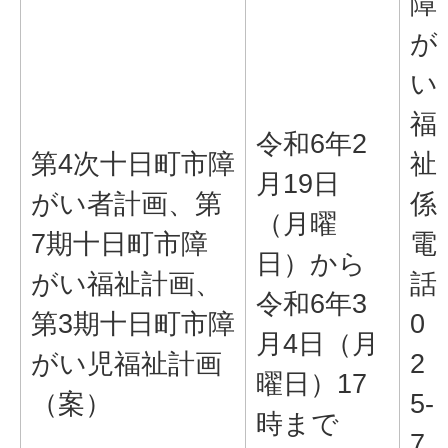
障
が
い
福
令和6年2
第4次十日町市障
祉
月19日
がい者計画、第
係
（月曜
7期十日町市障
電
日）から
がい福祉計画、
話
令和6年3
第3期十日町市障
0
月4日（月
がい児福祉計画
2
曜日）17
（案）
5-
時まで
7