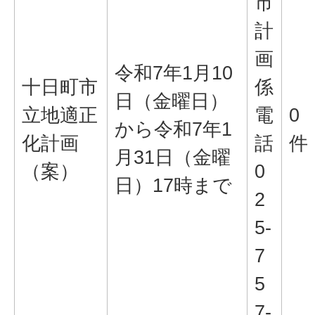
市
計
画
令和7年1月10
十日町市
係
日（金曜日）
立地適正
電
0
から令和7年1
化計画
話
件
月31日（金曜
（案）
0
日）17時まで
2
5-
7
5
7-