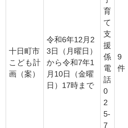
育
て
支
令和6年12月2
援
十日町市
3日（月曜日）
係
9
こども計
から令和7年1
電
件
画（案）
月10日（金曜
話
日）17時まで
0
2
5-
7