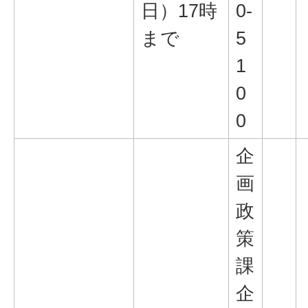
日）17時
0-
まで
5
1
0
0
企
画
政
策
課
企