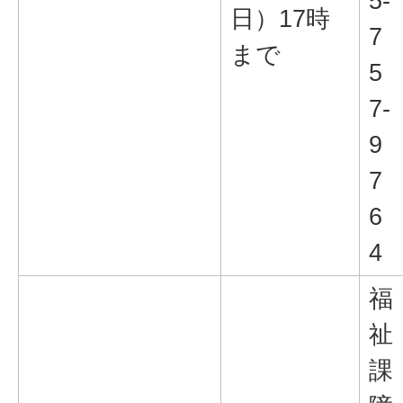
5-
日）17時
7
まで
5
7-
9
7
6
4
福
祉
課