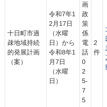
画
令和7年1
政
2月17日
策
十日町市過
（水曜
係
疎地域持続
日）から
電
2
的発展計画
令和8年1
話
件
（案）
月7日
0
（水曜
2
日）
5-
7
5