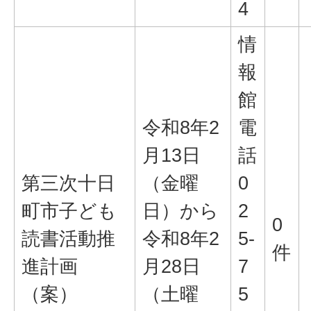
4
情
報
館
令和8年2
電
月13日
話
第三次十日
（金曜
0
町市子ども
日）から
2
0
読書活動推
令和8年2
5-
件
進計画
月28日
7
（案）
（土曜
5