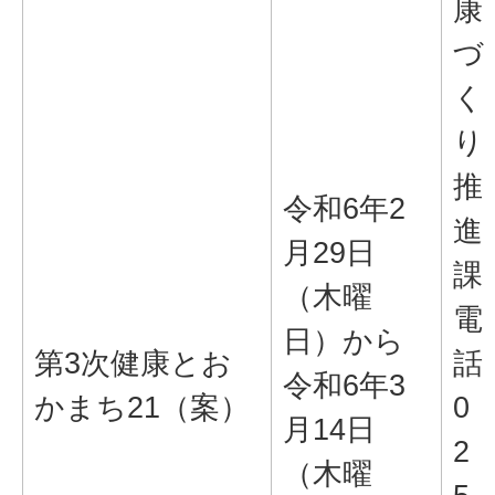
康
づ
く
り
推
令和6年2
進
月29日
課
（木曜
電
日）から
第3次健康とお
話
令和6年3
かまち21（案）
0
月14日
2
（木曜