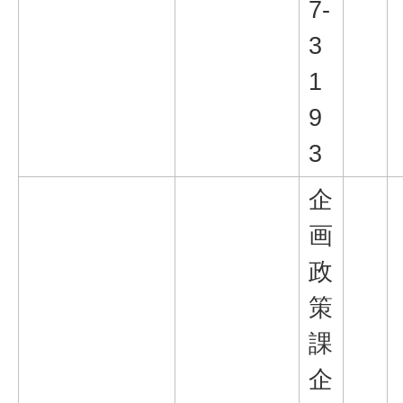
7-
3
1
9
3
企
画
政
策
課
企