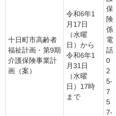
保
令和6年1
険
月17日
係
（水曜
十日町市高齢者
電
日）から
福祉計画・第9期
話
令和6年1
介護保険事業計
0
月31日
画（案）
2
（水曜
5-
日）17時
7
まで
5
7-