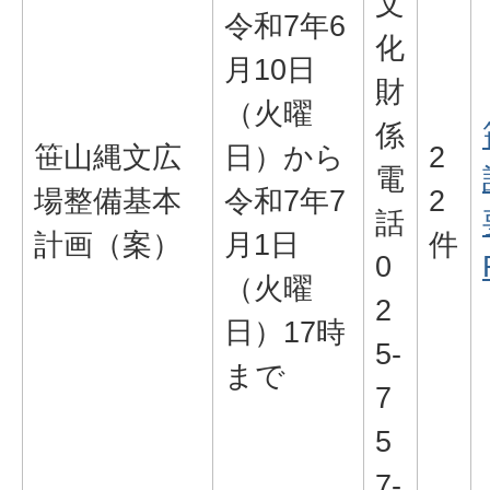
文
令和7年6
化
月10日
財
（火曜
係
笹山縄文広
日）から
2
電
場整備基本
令和7年7
2
話
計画（案）
月1日
件
0
（火曜
2
日）17時
5-
まで
7
5
7-