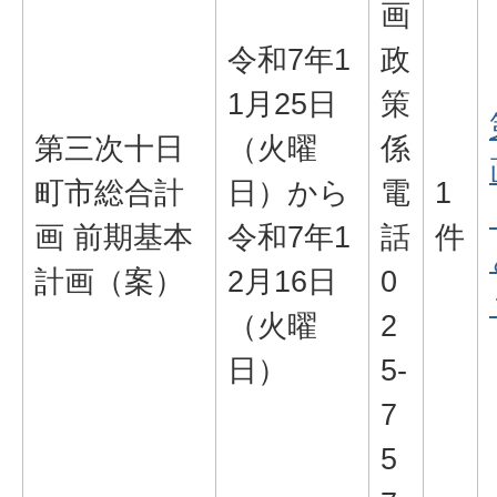
画
令和7年1
政
1月25日
策
第三次十日
（火曜
係
町市総合計
日）から
電
1
画 前期基本
令和7年1
話
件
計画（案）
2月16日
0
（火曜
2
日）
5-
7
5