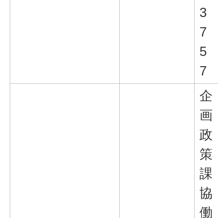
3
7
5
7
企
画
政
策
課
協
働