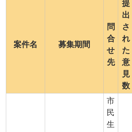
提
出
問
さ
合
れ
案件名
募集期間
せ
た
先
意
見
数
市
民
生