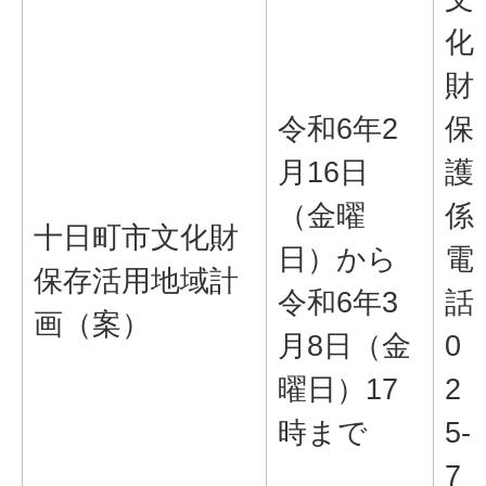
化
財
令和6年2
保
月16日
護
（金曜
係
十日町市文化財
日）から
電
保存活用地域計
令和6年3
話
画（案）
月8日（金
0
曜日）17
2
時まで
5-
7