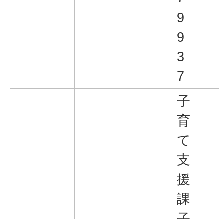
9
9
3
7
子
育
て
支
援
課
子