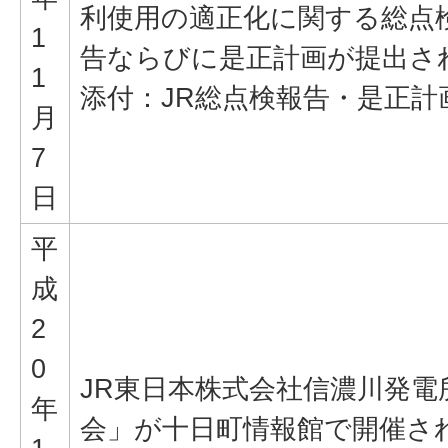
利使用の適正化に関する総点
1
告ならびに是正計画が提出さ
1
添付：JR総点検報告・是正計
月
7
日
平
成
2
0
JR東日本株式会社信濃川発電
年
会」が十日町情報館で開催さ