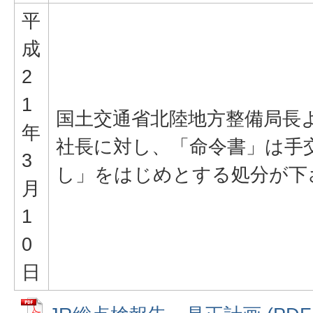
平
成
2
1
国土交通省北陸地方整備局長よ
年
社長に対し、「命令書」は手
3
し」をはじめとする処分が下
月
1
0
日