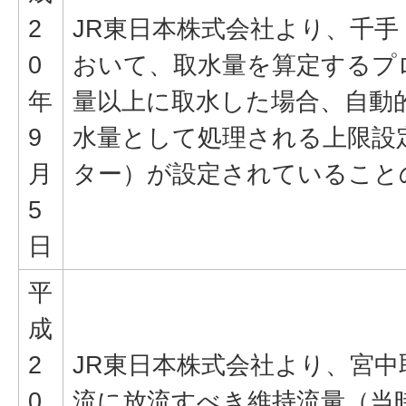
2
JR東日本株式会社より、千
0
おいて、取水量を算定するプ
年
量以上に取水した場合、自動
9
水量として処理される上限設
月
ター）が設定されていること
5
日
平
成
2
JR東日本株式会社より、宮
0
流に放流すべき維持流量（当