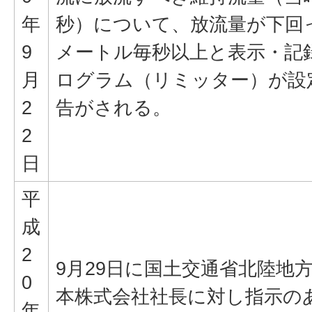
年
秒）について、放流量が下回
9
メートル毎秒以上と表示・記
月
ログラム（リミッター）が設
2
告がされる。
2
日
平
成
2
9月29日に国土交通省北陸地
0
本株式会社社長に対し指示の
年