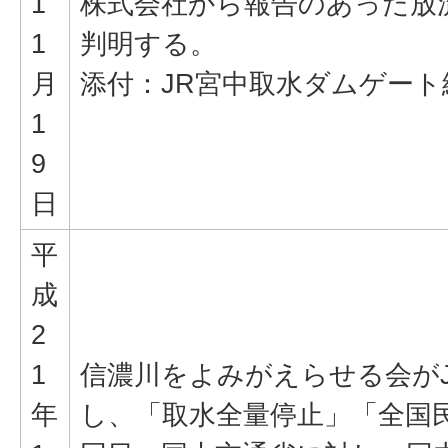
1
株式会社から報告のあった放
1
判明する。
月
添付：JR宮中取水ダムゲート
1
9
日
平
成
2
1
信濃川をよみがえらせる会が
年
し、「取水全量停止」「全国