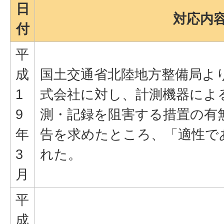
日
対応内
付
平
成
国土交通省北陸地方整備局より
1
式会社に対し、計測機器によ
9
測・記録を阻害する措置の有
年
告を求めたところ、「適性で
3
れた。
月
平
成