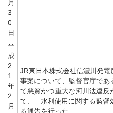
月
3
0
日
平
成
2
JR東日本株式会社信濃川発
1
事案について、監督官庁であ
年
て悪質かつ重大な河川法違反
2
て、「水利使用に関する監督
月
る通告を行った。