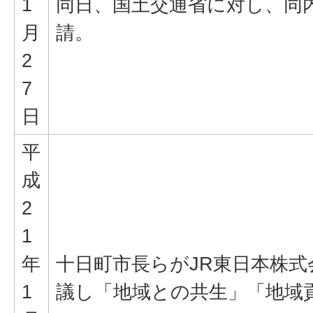
1
同日、国土交通省に対し、同
月
請。
2
7
日
平
成
2
1
年
十日町市長らがJR東日本株
1
議し「地域との共生」「地域