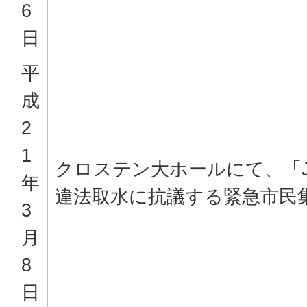
6
日
平
成
2
1
クロステン大ホールにて、「
年
違法取水に抗議する緊急市民
3
月
8
日