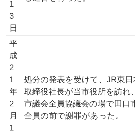
1
3
日
平
成
2
1
処分の発表を受けて、JR東
年
取締役社長が当市役所を訪れ
2
市議会全員協議会の場で田口
月
全員の前で謝罪があった。
1