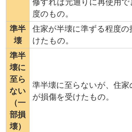
修すれば元通りに再使用で
度のもの。
準半
住家が半壊に準ずる程度の
壊
けたもの。
準半
壊に
至ら
準半壊に至らないが、住家
ない
が損傷を受けたもの。
（一
部損
壊）