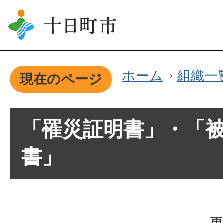
ホーム
組織一
現在のページ
「罹災証明書」・「
書」
更