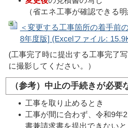
変更後
の見積書の写し
（省エネ工事が確認できる明
＜変更する工事箇所の着手前の
8年度版] (Excelファイル: 15.9
(工事完了時に提出する工事完了
に撮影してください。）
（参考）中止の手続きが必要
工事を取り止めるとき
工事が間に合わず、令和9年2
書兼請求書を提出できないと