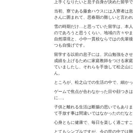
上手くなりたいと息子自身が決めた留学で
当初、寮である藤倉ハウスには入寮者は息
さんに囲まれて、思春期の難しいと言われ
雪の時期だけ…と思っていた留学は、本人
のであろうと思うくらい、地域の方々やま
自然環境と、小中一貫校ならではの先輩後
つも自慢げです。
留学する以前の息子には、沢山勉強をさせ
成績を上げるために家庭教師をつける家庭
ていましたし、それらを手放して松之山に
ん。
ところが、松之山での生活の中で、細かっ
ゲームで焦点が合わなかった目や顔つきは
に…。
子供と離れる生活は断腸の思いでもありま
て手放す事は間違いではなかったのだなと
心身ともに健康で、毎日を楽しく過ごすこ
とてもシンプルですが、今の世の中では難