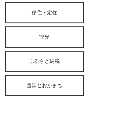
移住・定住
観光
ふるさと納税
雪国とおかまち