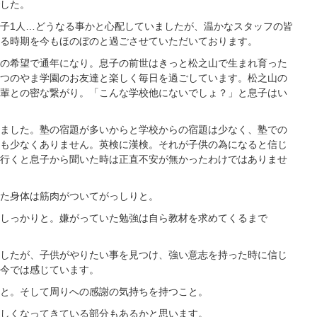
した。
子1人…どうなる事かと心配していましたが、温かなスタッフの皆
る時期を今もほのぼのと過ごさせていただいております。
の希望で通年になり。息子の前世はきっと松之山で生まれ育った
つのやま学園のお友達と楽しく毎日を過ごしています。松之山の
輩との密な繋がり。「こんな学校他にないでしょ？」と息子はい
ました。塾の宿題が多いからと学校からの宿題は少なく、塾での
も少なくありません。英検に漢検。それが子供の為になると信じ
行くと息子から聞いた時は正直不安が無かったわけではありませ
た身体は筋肉がついてがっしりと。
しっかりと。嫌がっていた勉強は自ら教材を求めてくるまで
したが、子供がやりたい事を見つけ、強い意志を持った時に信じ
今では感じています。
と。そして周りへの感謝の気持ちを持つこと。
しくなってきている部分もあるかと思います。