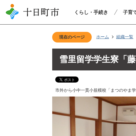
くらし・手続き
子育
ホーム
組織一覧
現在のページ
雪里留学学生寮「
市外から小中一貫小規模校「まつのやま学