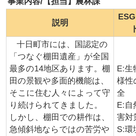
事業内容/【担当】農林課
ES
説明
十日町市には、国認定の
「つなぐ棚田遺産」が全国
最多の14地区あります。棚
E:
田の景観や多面的機能は、
様性
そこに住む人々によって守
全
り続けられてきました。
E:
しかし、棚田での耕作は、
害対
急傾斜地ならではの苦労や
S: