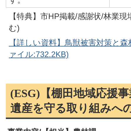
【特典】市HP掲載/感謝状/林業現
む)
【詳しい資料】鳥獣被害対策と森林
ァイル:732.2KB)
(ESG)【棚田地域応援
遺産を守る取り組みへ