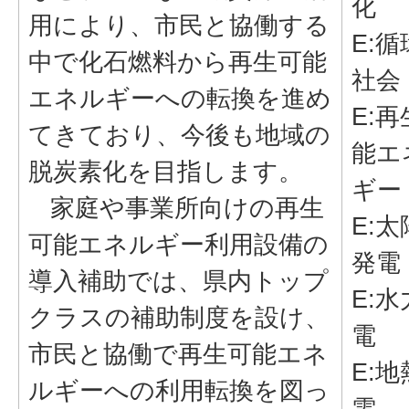
化
用により、市民と協働する
E:
中で化石燃料から再生可能
社会
エネルギーへの転換を進め
E:
てきており、今後も地域の
能エ
脱炭素化を目指します。
ギー
家庭や事業所向けの再生
E:
可能エネルギー利用設備の
発電
導入補助では、県内トップ
E:
クラスの補助制度を設け、
電
市民と協働で再生可能エネ
E:
ルギーへの利用転換を図っ
電