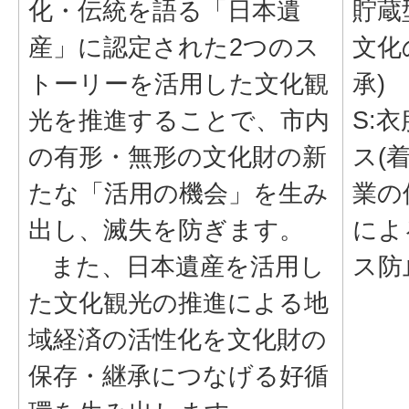
化・伝統を語る「日本遺
貯蔵
産」に認定された2つのス
文化
トーリーを活用した文化観
承)
光を推進することで、市内
S:
の有形・無形の文化財の新
ス(
たな「活用の機会」を生み
業の
出し、滅失を防ぎます。
によ
また、日本遺産を活用し
ス防
た文化観光の推進による地
域経済の活性化を文化財の
保存・継承につなげる好循