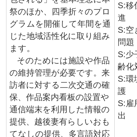
S:
祭のほか、四季折々のプロ
進
グラムを開催して年間を通
S:
じた地域活性化に取り組み
問題
ます。
S:
そのためには施設や作品
齢化
の維持管理が必要です。来
S:
訪者に対する二次交通の確
護
保、作品案内看板の設置や
S:
通信端末を利用した情報の
出
提供、越後妻有らしいおも
てなしの提供、多言語対応