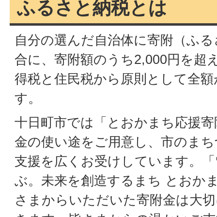
ふるさと納税とは
援
寄
自分の選んだ自治体に寄附（ふる
合に、寄附額のうち2,000円を
附
得税と住民税から原則として全額
金」
す。
十日町市では「とおかまち応援寄
金の使い途をご用意し、市のまち
支援を広くお受けしています。「
ぶ。未来を創造するまち とおか
さまからいただいた寄附金は大切