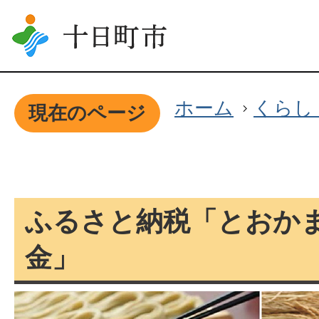
ホーム
くらし
現在のページ
ふ
ふるさと納税「とおか
る
金」
さ
と