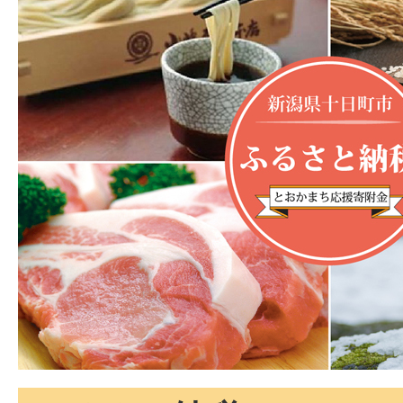
納
税
「と
お
か
ま
ち
応