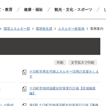
て・教育
健康・福祉
観光・文化・スポーツ
環境エネルギー部
環境衛生課
エネルギー政策係
業務案内
印刷
文字拡大で印刷
十日町市再生可能エネルギー活用の支援をしま
す
金
十日町市地球温暖化対策実行計画【区域施策
編】
編）の取組
第5期 十日町市地球温暖化対策実行計画【事務