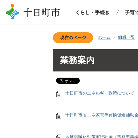
くらし・手続き
子育
ホーム
組織一覧
現在のページ
業務案内
十日町市のエネルギー政策について
十日町市省エネ家電等買換促進補助
地球温暖化対策実行計画（事務事業