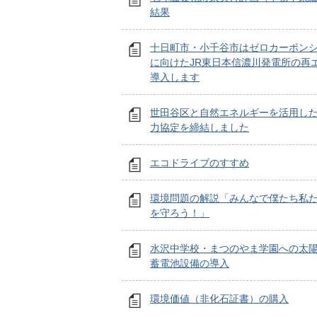
結果
十日町市・小千谷市はゼロカーボン
に向けたJR東日本信濃川発電所の再
導入します
世田谷区と自然エネルギーを活用し
力協定を締結しました
エコドライブのすすめ
環境問題の解説「みんなで僕たち私
を守ろう！」
水沢中学校・まつのやま学園への太
蓄電池設備の導入
環境価値（非化石証書）の購入