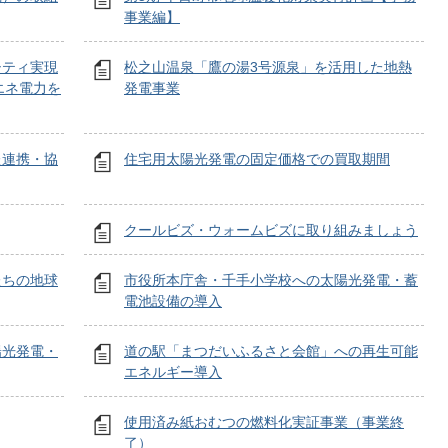
事業編】
シティ実現
松之山温泉「鷹の湯3号源泉」を活用した地熱
エネ電力を
発電事業
た連携・協
住宅用太陽光発電の固定価格での買取期間
クールビズ・ウォームビズに取り組みましょう
たちの地球
市役所本庁舎・千手小学校への太陽光発電・蓄
電池設備の導入
陽光発電・
道の駅「まつだいふるさと会館」への再生可能
エネルギー導入
使用済み紙おむつの燃料化実証事業（事業終
了）