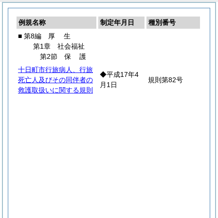
例規名称
制定年月日
種別番号
■ 第8編
厚
生
第1章 社会福祉
第2節
保
護
十日町市行旅病人、行旅
◆平成17年4
死亡人及びその同伴者の
規則第82号
月1日
救護取扱いに関する規則