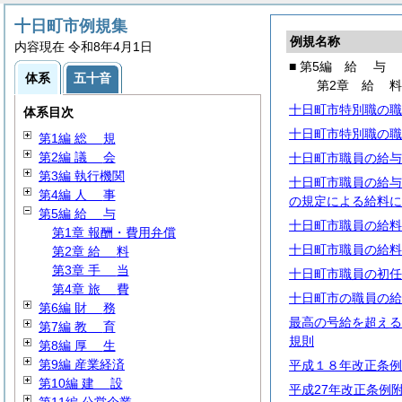
十日町市例規集
例規名称
内容現在 令和8年4月1日
■ 第5編
給
与
体系
五十音
第2章
給
十日町市特別職の職
体系目次
十日町市特別職の職
第1編
総
規
第2編
議
会
十日町市職員の給与
第3編 執行機関
十日町市職員の給与
第4編
人
事
の規定による給料に
第5編
給
与
十日町市職員の給料
第1章 報酬・費用弁償
十日町市職員の給料
第2章
給
料
第3章
手
当
十日町市職員の初任
第4章
旅
費
十日町市の職員の給
第6編
財
務
最高の号給を超える
第7編
教
育
規則
第8編
厚
生
第9編 産業経済
平成１８年改正条例
第10編
建
設
平成27年改正条例