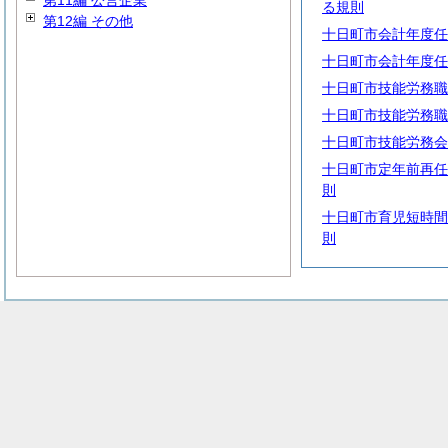
第11編 公営企業
る規則
第12編 その他
十日町市会計年度任
十日町市会計年度任
十日町市技能労務職
十日町市技能労務職
十日町市技能労務会
十日町市定年前再任
則
十日町市育児短時間
則