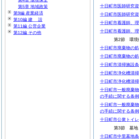
第4章 環境保全
十日町市医師研究資
第5章 地域政策
第9編 産業経済
十日町市医師研究資
第10編
建
設
十日町市看護師、理
第11編 公営企業
十日町市看護師、理
第12編 その他
第2節 環境
十日町市廃棄物の処
十日町市廃棄物の処
十日町市清掃施設条
十日町市浄化槽清掃
十日町市浄化槽清掃
十日町市一般廃棄物
の手続に関する条例
十日町市一般廃棄物
の手続に関する条例
十日町市公衆トイレ
第3節 墓地
十日町市中里墓地条