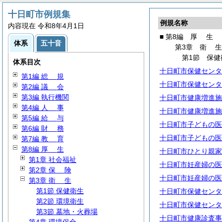
十日町市例規集
例規名称
内容現在 令和8年4月1日
■ 第8編
厚
生
体系
五十音
第3章
衛
第1節 保健
体系目次
十日町市保健センタ
第1編
総
規
十日町市保健センタ
第2編
議
会
第3編 執行機関
十日町市健康増進施
第4編
人
事
十日町市健康増進施
第5編
給
与
十日町市子どもの医
第6編
財
務
十日町市子どもの医
第7編
教
育
第8編
厚
生
十日町市ひとり親家
第1章 社会福祉
十日町市妊産婦の医
第2章
保
険
十日町市妊産婦の医
第3章
衛
生
第1節 保健衛生
十日町市保健センタ
第2節 環境衛生
十日町市保健センタ
第3節 墓地・火葬場
十日町市健康診査事