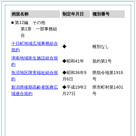
例規名称
制定年月日
種別番号
■ 第12編 その他
第1章 一部事務組
合
十日町地域広域事務組合
◆
種別なし
規約
津南地域衛生施設組合規
◆昭和41年
規約第1号
約
魚沼地区障害福祉組合規
◆昭和36年9
県指令地第1915
約
月6日
号
新潟県後期高齢者医療広
◆平成19年2
県市町村第1401
域連合規約
月27日
号