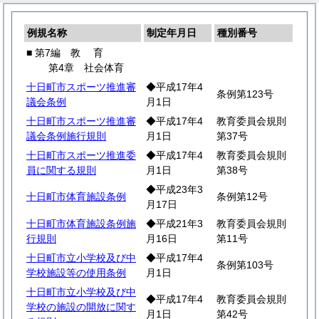
例規名称
制定年月日
種別番号
■ 第7編
教
育
第4章 社会体育
十日町市スポーツ推進審
◆平成17年4
条例第123号
議会条例
月1日
十日町市スポーツ推進審
◆平成17年4
教育委員会規則
議会条例施行規則
月1日
第37号
十日町市スポーツ推進委
◆平成17年4
教育委員会規則
員に関する規則
月1日
第38号
◆平成23年3
十日町市体育施設条例
条例第12号
月17日
十日町市体育施設条例施
◆平成21年3
教育委員会規則
行規則
月16日
第11号
十日町市立小学校及び中
◆平成17年4
条例第103号
学校施設等の使用条例
月1日
十日町市立小学校及び中
◆平成17年4
教育委員会規則
学校の施設の開放に関す
月1日
第42号