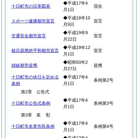
◆平成17年4
十日町市の沿革図表
現在
月1日
◆平成18年10
スポーツ健康都市宣言
宣言
月9日
◆平成19年9
交通安全都市宣言
宣言
月22日
◆平成19年12
核兵器廃絶平和都市宣言
宣言
月1日
◆昭和50年2
姉妹都市提携
提携
月27日
十日町市の休日を定める
◆平成17年4
条例第2号
条例
月1日
第2章 公告式
◆平成17年4
十日町市公告式条例
条例第3号
月1日
第3章
表
彰
◆平成17年4
十日町市名誉市民条例
条例第4号
月1日