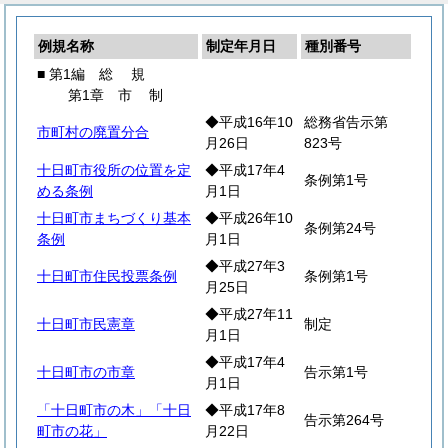
例規名称
制定年月日
種別番号
■ 第1編
総
規
第1章
市
制
◆平成16年10
総務省告示第
市町村の廃置分合
月26日
823号
十日町市役所の位置を定
◆平成17年4
条例第1号
める条例
月1日
十日町市まちづくり基本
◆平成26年10
条例第24号
条例
月1日
◆平成27年3
十日町市住民投票条例
条例第1号
月25日
◆平成27年11
十日町市民憲章
制定
月1日
◆平成17年4
十日町市の市章
告示第1号
月1日
「十日町市の木」「十日
◆平成17年8
告示第264号
町市の花」
月22日