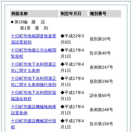
例規名称
制定年月日
種別番号
■ 第10編
建
設
第1章
通
則
十日町市地籍調査推進委
◆平成22年3
規則第10号
員設置規則
月8日
十日町市地価公示台帳閲
◆平成17年4
告示第40号
覧規程
月1日
十日町市地下水利用適正
◆平成17年4
条例第247号
化に関する条例
月1日
十日町市地下水利用適正
◆平成17年4
規則第196号
化に関する条例施行規則
月1日
十日町市地下水利用対策
◆平成17年4
訓令第65号
協議会規程
月1日
十日町市建設機械格納庫
◆平成17年4
条例第248号
設置条例
月1日
十日町市建設機械貸付規
◆平成17年4
告示第156号
程
月1日