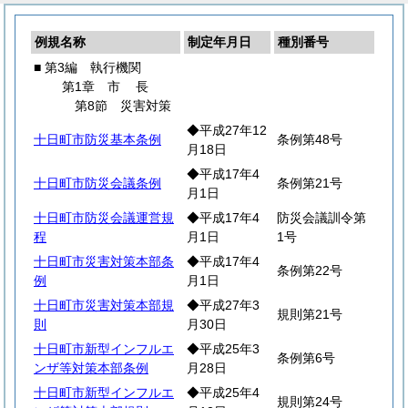
例規名称
制定年月日
種別番号
■ 第3編 執行機関
第1章
市
長
第8節 災害対策
◆平成27年12
十日町市防災基本条例
条例第48号
月18日
◆平成17年4
十日町市防災会議条例
条例第21号
月1日
十日町市防災会議運営規
◆平成17年4
防災会議訓令第
程
月1日
1号
十日町市災害対策本部条
◆平成17年4
条例第22号
例
月1日
十日町市災害対策本部規
◆平成27年3
規則第21号
則
月30日
十日町市新型インフルエ
◆平成25年3
条例第6号
ンザ等対策本部条例
月28日
十日町市新型インフルエ
◆平成25年4
規則第24号