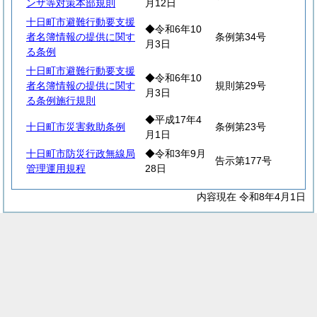
ンザ等対策本部規則
月12日
十日町市避難行動要支援
◆令和6年10
者名簿情報の提供に関す
条例第34号
月3日
る条例
十日町市避難行動要支援
◆令和6年10
者名簿情報の提供に関す
規則第29号
月3日
る条例施行規則
◆平成17年4
十日町市災害救助条例
条例第23号
月1日
十日町市防災行政無線局
◆令和3年9月
告示第177号
管理運用規程
28日
内容現在 令和8年4月1日