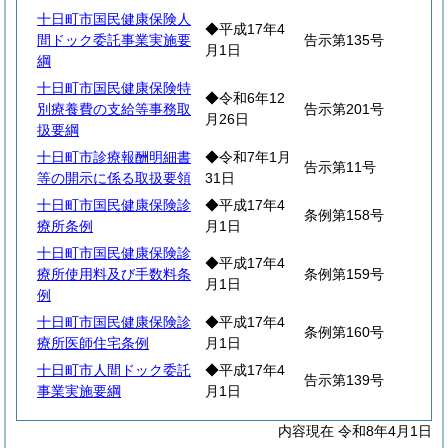
十日町市国民健康保険人
◆平成17年4
間ドック委託事業実施要
告示第135号
月1日
綱
十日町市国民健康保険特
◆令和6年12
別療養費の支給等事務取
告示第201号
月26日
扱要綱
十日町市診療報酬明細書
◆令和7年1月
告示第11号
等の開示に係る取扱要領
31日
十日町市国民健康保険診
◆平成17年4
条例第158号
療所条例
月1日
十日町市国民健康保険診
◆平成17年4
療所使用料及び手数料条
条例第159号
月1日
例
十日町市国民健康保険診
◆平成17年4
条例第160号
療所医師住宅条例
月1日
十日町市人間ドック委託
◆平成17年4
告示第139号
事業実施要綱
月1日
内容現在 令和8年4月1日