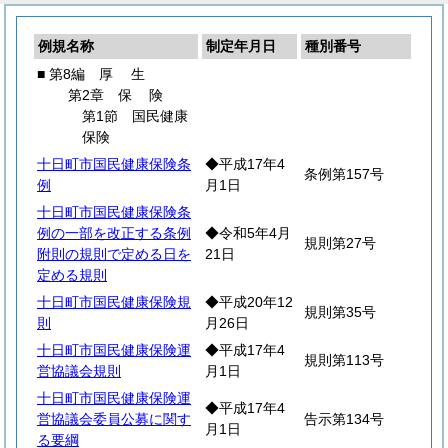
例規名称
制定年月日
種別番号
■ 第8編
厚
生
第2章
保
険
第1節 国民健康
保険
十日町市国民健康保険条
◆平成17年4
条例第157号
例
月1日
十日町市国民健康保険条
例の一部を改正する条例
◆令和5年4月
規則第27号
附則の規則で定める日を
21日
定める規則
十日町市国民健康保険規
◆平成20年12
規則第35号
則
月26日
十日町市国民健康保険運
◆平成17年4
規則第113号
営協議会規則
月1日
十日町市国民健康保険運
◆平成17年4
営協議会委員公募に関す
告示第134号
月1日
る要綱