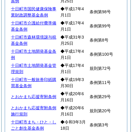
条例
月25日
十日町市国民健康保険事
◆平成17年4
条例第98号
業財政調整基金条例
月1日
十日町市介護給付費準備
◆平成17年4
条例第99号
基金条例
月1日
十日町市森林環境譲与税
◆平成31年3
条例第8号
基金条例
月25日
十日町市土地開発基金条
◆平成17年4
条例第100号
例
月1日
十日町市土地開発基金管
◆平成17年4
規則第72号
理規則
月1日
十日町市一般旅券印紙購
◆平成19年3
条例第11号
買基金条例
月30日
◆平成20年6
とおかまち応援寄附条例
条例第29号
月16日
とおかまち応援寄附条例
◆平成20年6
規則第20号
施行規則
月16日
十日町市まち・ひと・し
◆令和3年3月
条例第3号
ごと創生基金条例
18日