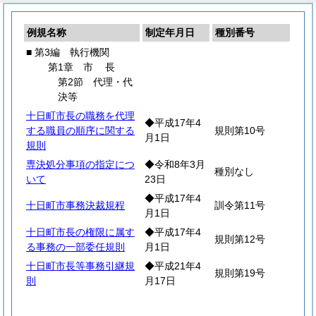
例規名称
制定年月日
種別番号
■ 第3編 執行機関
第1章
市
長
第2節 代理・代
決等
十日町市長の職務を代理
◆平成17年4
する職員の順序に関する
規則第10号
月1日
規則
専決処分事項の指定につ
◆令和8年3月
種別なし
いて
23日
◆平成17年4
十日町市事務決裁規程
訓令第11号
月1日
十日町市長の権限に属す
◆平成17年4
規則第12号
る事務の一部委任規則
月1日
十日町市長等事務引継規
◆平成21年4
規則第19号
則
月17日