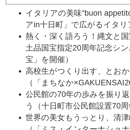
イタリアの美味“buon appe
ア
in
十日町」で広がるイタリ
熱く・深く語ろう！縄文と国
土品国宝指定20周年記念シ
宝」を開催）
高校生がつくり出す、とおか
（「まちなか×GAKUENSAI
公民館の70年の歩みを振り
う（十日町市公民館設置70周
世界の美女もうっとり、清津
（「ミス・インターナショナル