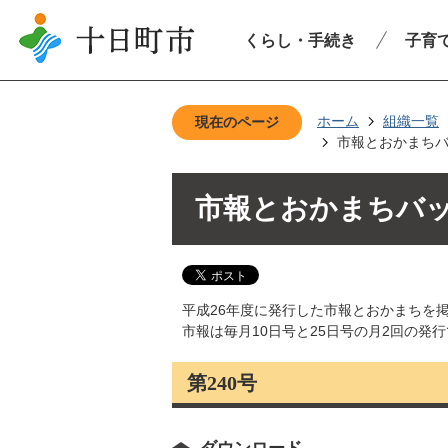
くらし・手続き
子育
ホーム
組織一覧
現在のページ
市報とおかまちバ
市報とおかまちバッ
平成26年度に発行した市報とおかまちを
市報は毎月10日号と25日号の月2回の発
第240号