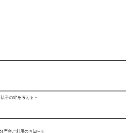
－親子の絆を考える－
り
分庁舎ご利用のお知らせ