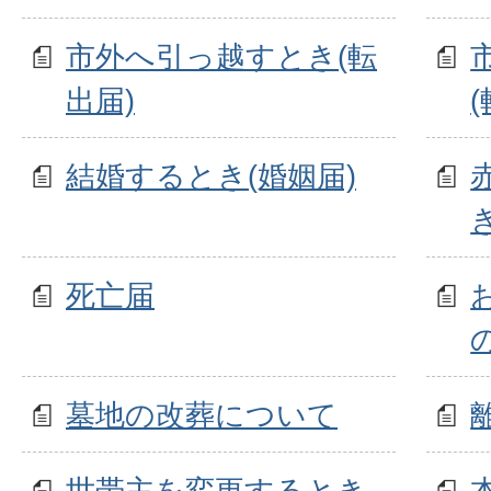
市外へ引っ越すとき(転
出届)
結婚するとき(婚姻届)
死亡届
墓地の改葬について
世帯主を変更するとき