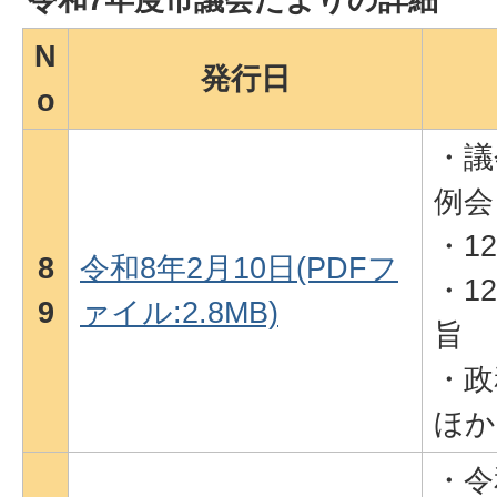
N
発行日
o
・議
例会
・1
8
令和8年2月10日(PDFフ
・1
9
ァイル:2.8MB)
旨
・政
ほか
・令