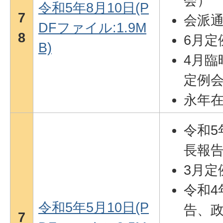
会）
令和5年8月10日(P
7
会派
DFファイル:1.9M
8
6月定
B)
4月臨
定例
永年在
令和5
長報
3月定
令和4
令和5年5月10日(P
告、
7