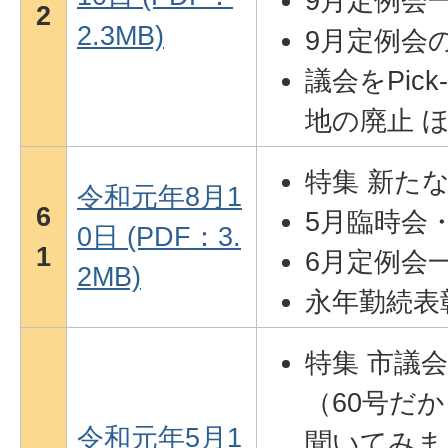
9月定例会
2
2.3MB)
9月定例会
議会をPic
地の廃止 
特集 新た
令和元年8月1
6
5月臨時会
0日 (PDF：3.
1
6月定例会
2MB)
永年勤続表
特集 市議
（60号だ
令和元年5月1
聞いてみま