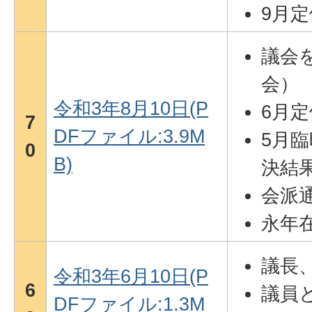
9月
議会を
会）
令和3年8月10日(P
6月
7
DFファイル:3.9M
5月
0
B)
決結
会派
永年
議長
令和3年6月10日(P
6
議員
DFファイル:1.3M