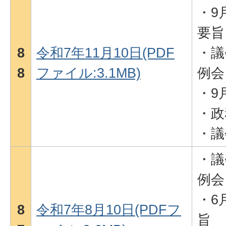
・9
要旨
8
令和7年11月10日(PDF
・議
8
ファイル:3.1MB)
例会
・9
・政
・議
・議
例会
・6
8
令和7年8月10日(PDFフ
旨