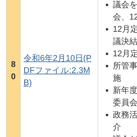
議会をP
会、1
12月
議決
12月
令和6年2月10日(P
8
所管事
DFファイル:2.3M
0
施
B)
新年
委員
政務
介