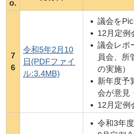
o.
議会をPic
12月定
議会レポ
令和5年2月10
7
員会、所
日(PDFファイ
6
の実施）
ル:3.4MB)
新年度予
会が意見
12月定例
令和3年