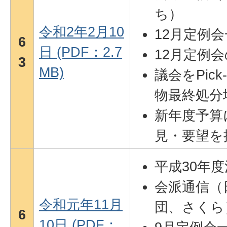
ち）
令和2年2月10
12月定例
6
日 (PDF：2.7
12月定例
3
MB)
議会をPic
物最終処分
新年度予算
見・要望を
平成30年
会派通信（
令和元年11月
団、さくら
6
10日 (PDF：