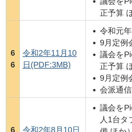
議会をPi
正予算 
令和元年
9月定例
6
令和2年11月10
議会をPi
6
日(PDF:3MB)
正予算 
9月定例
会派通信
議会をPi
人1台タ
6
令和2年8月10日
備 ほか