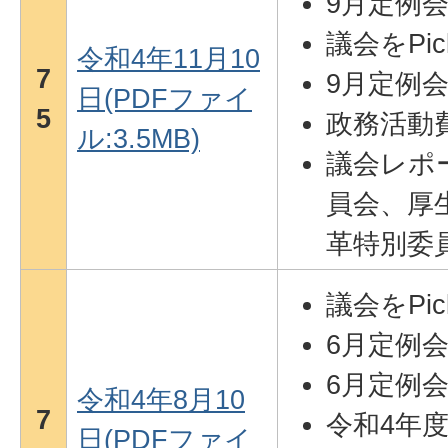
9月定例
議会をPic
令和4年11月10
7
9月定例
日(PDFファイ
5
政務活動
ル:3.5MB)
議会レポ
員会、厚
革特別委
議会をPi
6月定例
6月定例
令和4年8月10
7
令和4年
日(PDFファイ