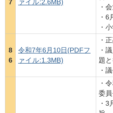
7
ァイル:2.6MB)
・会
・6
・小
・正
8
令和7年6月10日(PDFフ
・議
6
ァイル:1.3MB)
題と
・議
・令
委員
・3