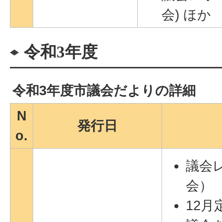
会) ほか
令和3年度
令和3年度市議会だよりの詳細
N
発行日
o.
議会
会）
12