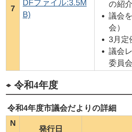
DFファイル:3.5M
の紹
7
B)
議会を
会）
3月定
議会レ
委員会
令和4年度
令和4年度市議会だよりの詳細
N
発行日