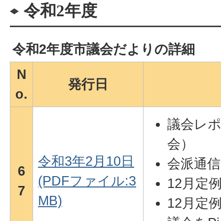
令和2年度
令和2年度市議会だよりの詳細
N
発行日
o.
議会レ
会）
令和3年2月10日
会派通信
6
(PDFファイル:3
12月定
7
MB)
12月定