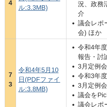
4
況、政務
ル:3.3MB)
介
議会レポ
会) ほか
令和4年
報告・討
3月定例
令和4年5月10
7
令和3年
日(PDFファイ
3
3月定例
ル:3.8MB)
議会をPi
議会レポ