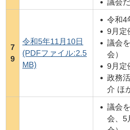
議会だ
令和4
9月定
令和5年11月10日
議会をP
7
(PDFファイル:2.5
会）
9
MB)
9月定
政務
介 ほ
議会を
会、5