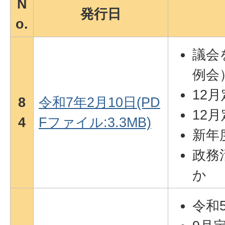
N
発行日
o.
議会を
例会
12
8
令和7年2月10日(PD
12
4
Fファイル:3.3MB)
新年
政務
か
令和