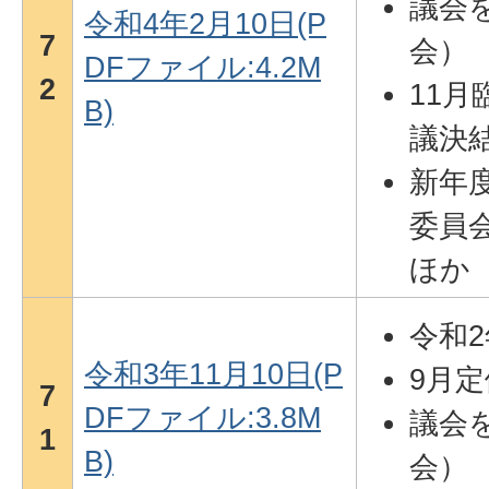
議会を
令和4年2月10日(P
7
会）
DFファイル:4.2M
2
11月
B)
議決
新年
委員
ほか
令和
令和3年11月10日(P
9月
7
DFファイル:3.8M
議会を
1
B)
会）