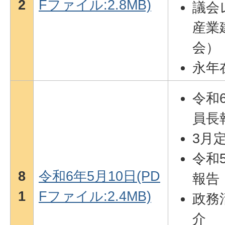
2
Fファイル:2.8MB)
議会
産業
会）
永年
令和
員長
3月
令和
8
令和6年5月10日(PD
報告
1
Fファイル:2.4MB)
政務
介