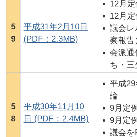
12月
12月
5
平成31年2月10日
議会レ
9
(PDF：2.3MB)
察報告
会派通
ち・三
平成2
論
5
平成30年11月10
9月定
8
日 (PDF：2.4MB)
9月定
議会をP