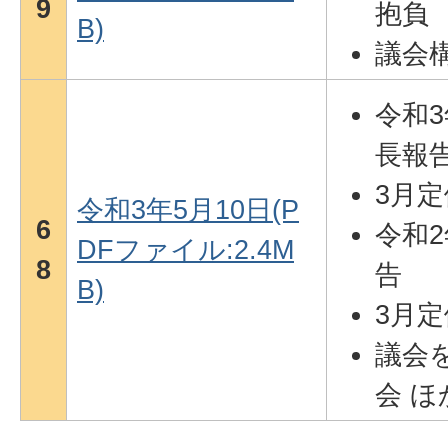
9
抱負
B)
議会
令和
長報
3月
令和3年5月10日(P
6
令和
DFファイル:2.4M
8
告
B)
3月
議会を
会 ほ