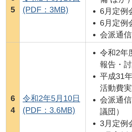
5
(PDF：3MB)
6月定例
6月定例
会派通信
令和2年
報告・討
平成31
活動費実
6
令和2年5月10日
会派通信
4
(PDF：3.6MB)
議団）
3月定例